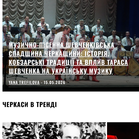
МУЗИЧНО-ПІСЕННА ШЕВЧЕНКІВСЬКА
СПАДЩИНА ЧЕРКАЩИНИ: ІСТОРІЯ,
КОБЗАРСЬКІ ТРАДИЦІЇ ТА ВПЛИВ ТАРАСА
ШЕВЧЕНКА НА УКРАЇНСЬКУ МУЗИКУ
YANA TREFILOVA
-
15.05.2026
ЧЕРКАСИ В ТРЕНДІ