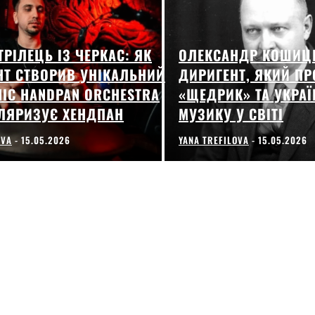
ТРІЛЕЦЬ ІЗ ЧЕРКАС: ЯК
ОЛЕКСАНДР КОШИЦ
Т СТВОРИВ УНІКАЛЬНИЙ
ДИРИГЕНТ, ЯКИЙ П
IC HANDPAN ORCHESTRA
«ЩЕДРИК» ТА УКРА
ЛЯРИЗУЄ ХЕНДПАН
МУЗИКУ У СВІТІ
OVA
-
15.05.2026
YANA TREFILOVA
-
15.05.2026