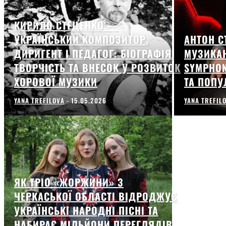
КИРИЛО СТЕЦЕНКО —
УКРАЇНСЬКИЙ КОМПОЗИТОР,
АНТОН С
ДИРИГЕНТ І ПЕДАГОГ: БІОГРАФІЯ,
МУЗИКАН
ТВОРЧІСТЬ ТА ВНЕСОК У РОЗВИТОК
SYMPHON
ХОРОВОЇ МУЗИКИ
ТА ПОПУ
YANA TREFILOVA
-
15.05.2026
YANA TREFIL
ЯК ТРІО «ЖОРЖИНИ» З
ЧЕРКАСЬКОЇ ОБЛАСТІ ВІДРОДЖУЄ
УКРАЇНСЬКІ НАРОДНІ ПІСНІ ТА
НАБИРАЄ МІЛЬЙОНИ ПЕРЕГЛЯДІВ