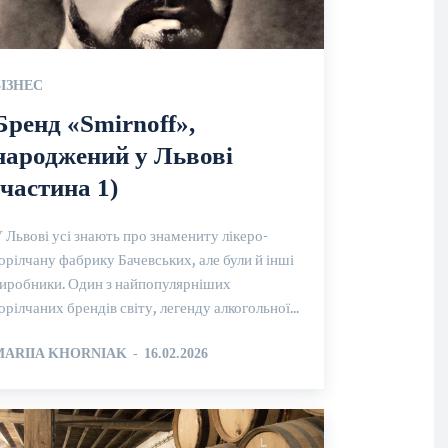
БІЗНЕС
Бренд «Smirnoff»,
народжений у Львові
(частина 1)
 Львові усі знають про знамениту лікеро-
орілчану фабрику Бачевських, але були й інші
иробники. Один з найпопулярніших
орілчаних брендів світу, легенду алкогольної...
MARIIA KHORNIAK
-
16.02.2026