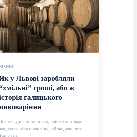
БІЗНЕС
Як у Львові заробляли
“хмільні” гроші, або ж
історія галицького
пивоваріння
Львів - туристичне місто, відоме не тільки
завдяки каві та шоколаду, а й завдяки пиву.
Так, саме...