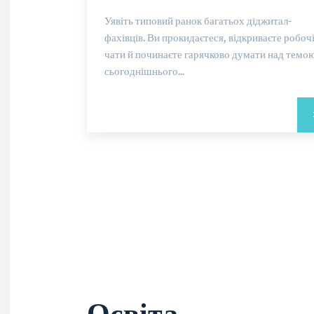
Уявіть типовий ранок багатьох діджитал-
фахівців. Ви прокидаєтеся, відкриваєте робоч
чати й починаєте гарячково думати над темо
сьогоднішнього...