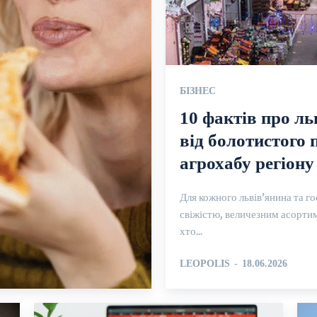
БІЗНЕС
10 фактів про л
від болотистого 
агрохабу регіону
Для кожного львів’янина та го
свіжістю, величезним асорти
хто...
LEOPOLIS
-
18.06.2026