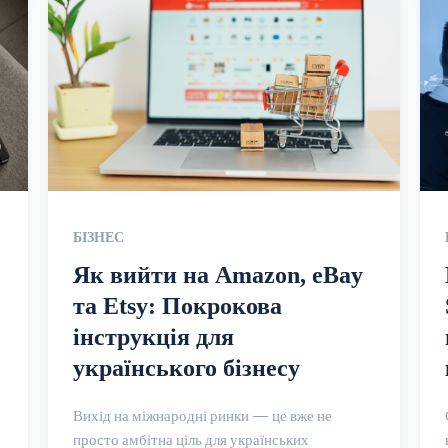
БІЗНЕС
Як вийти на Amazon, eBay
та Etsy: Покрокова
інструкція для
українського бізнесу
Вихід на міжнародні ринки — це вже не
просто амбітна ціль для українських