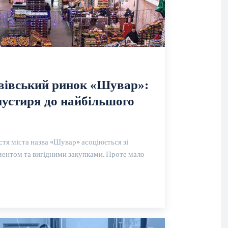
ьвівський ринок «Шувар»:
пустиря до найбільшого
стя міста назва «Шувар» асоціюється зі
ментом та вигідними закупками. Проте мало