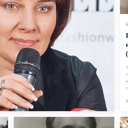
У
г
в
г