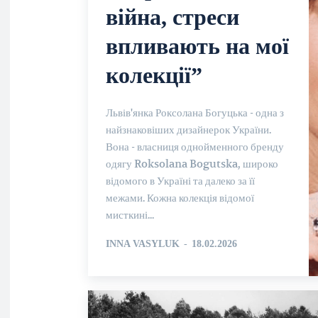
війна, стреси
впливають на мої
колекції”
Львів'янка Роксолана Богуцька - одна з
найзнаковіших дизайнерок України.
Вона - власниця однойменного бренду
одягу Roksolana Bogutska, широко
відомого в Україні та далеко за її
межами. Кожна колекція відомої
мисткині...
INNA VASYLUK
-
18.02.2026