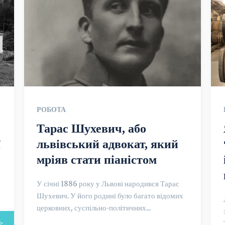
РОБОТА
Тарас Шухевич, або
ї
львівський адвокат, який
мріяв стати піаністом
У січні 1886 року у Львові народився Тарас
Шухевич. У його родині було багато відомих
церковних, суспільно-політичних...
>