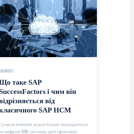
БІЗНЕС
Що таке SAP
SuccessFactors і чим він
відрізняється від
класичного SAP HCM
Сучасні компанії дедалі більше покладаються
на цифрові HR-системи, щоб ефективно