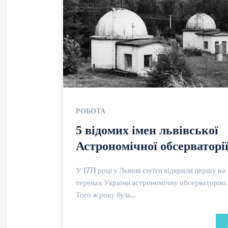
РОБОТА
5 відомих імен львівської
Астрономічної обсерваторі
У 1771 році у Львові єзуїти відкрили першу на
теренах України астрономічну обсерваторію.
Того ж року була...