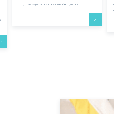
підприємців, а життєва необхідність...
і
ю
>
>