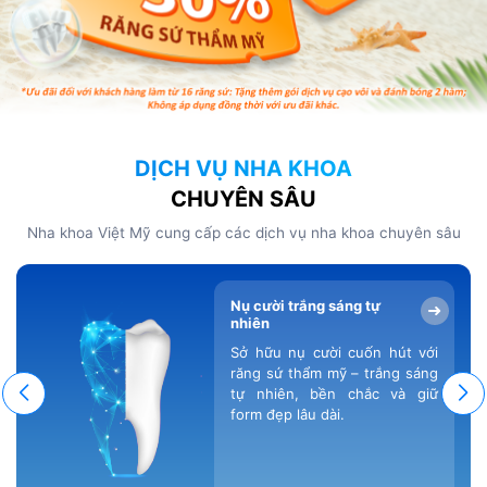
DỊCH VỤ NHA KHOA
CHUYÊN SÂU
Nha khoa Việt Mỹ cung cấp các dịch vụ nha khoa chuyên sâu
Nụ cười trắng sáng tự
➜
nhiên
Sở hữu nụ cười cuốn hút với
răng sứ thẩm mỹ – trắng sáng
tự nhiên, bền chắc và giữ
form đẹp lâu dài.