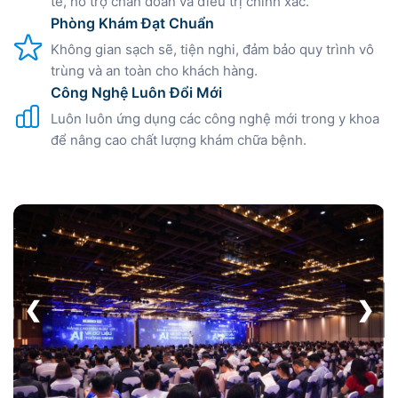
tế, hỗ trợ chẩn đoán và điều trị chính xác.
Phòng Khám Đạt Chuẩn
Không gian sạch sẽ, tiện nghi, đảm bảo quy trình vô
trùng và an toàn cho khách hàng.
Công Nghệ Luôn Đổi Mới
Luôn luôn ứng dụng các công nghệ mới trong y khoa
để nâng cao chất lượng khám chữa bệnh.
❮
❯