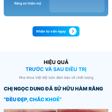
Răng sứ thẩm mỹ
Nhận tư vấn ngay
HIỆU QUẢ
TRƯỚC VÀ SAU ĐIỀU TRỊ
Nha khoa Việt Mỹ luôn đảm bảo về chất lượng
CHỊ NGỌC DUNG ĐÃ SỬ HỮU HÀM RĂNG
N
“ĐỀU ĐẸP, CHẮC KHOẺ”
Đ