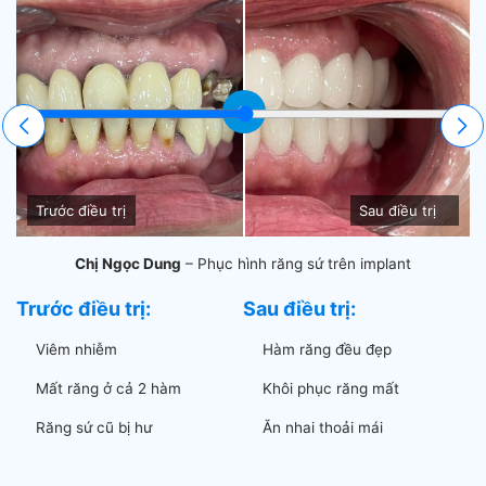
⇆
Trước điều trị
Sau điều trị
Chị Ngọc Dung
– Phục hình răng sứ trên implant
Trước điều trị:
Sau điều trị:
T
Viêm nhiễm
Hàm răng đều đẹp
Mất răng ở cả 2 hàm
Khôi phục răng mất
Răng sứ cũ bị hư
Ăn nhai thoải mái