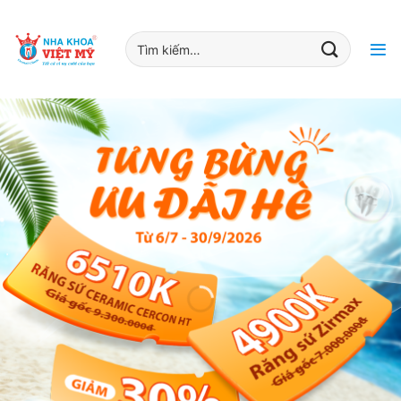
Bỏ
qua
Tìm
nội
kiếm:
dung